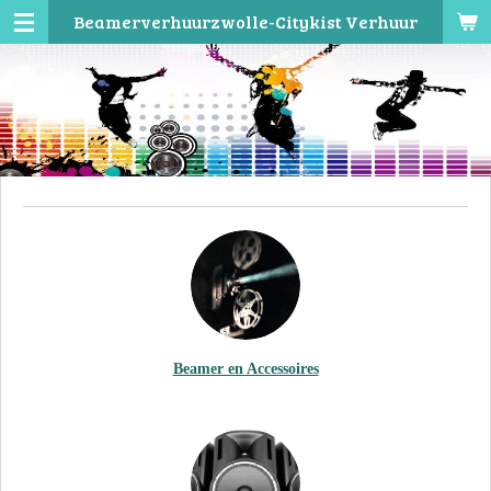
Beamerverhuurzwolle-Citykist Verhuur
Ga
direct
naar
de
hoofdinhoud
Beamer en Accessoires