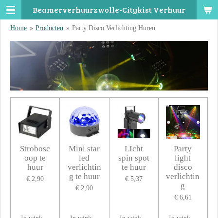
Beamerverhuurzwolle-Citykist Verhuur
Ga
direct
Home
»
Producten
»
Party Disco Verlichting Huren
naar
de
hoofdinhoud
Strobosc
Mini star
LIcht
Party
oop te
led
spin spot
light
huur
verlichtin
te huur
disco
g te huur
verlichtin
€ 2,90
€ 5,37
g
€ 2,90
€ 6,61