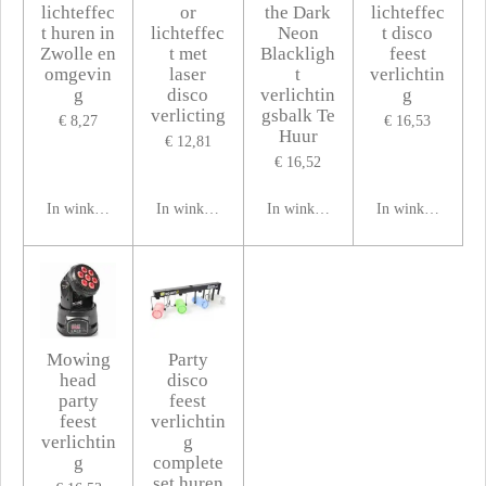
lichteffec
or
the Dark
lichteffec
t huren in
lichteffec
Neon
t disco
Zwolle en
t met
Blackligh
feest
omgevin
laser
t
verlichtin
g
disco
verlichtin
g
verlicting
gsbalk Te
€ 8,27
€ 16,53
Huur
€ 12,81
€ 16,52
In winkelwagen
In winkelwagen
In winkelwagen
In winkelwagen
Mowing
Party
head
disco
party
feest
feest
verlichtin
verlichtin
g
g
complete
set huren