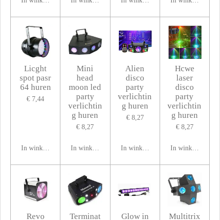
In winkelwagen
In winkelwagen
In winkelwagen
In winkelwagen
Licght
Mini
Alien
Hcwe
spot pasr
head
disco
laser
64 huren
moon led
party
disco
party
verlichtin
party
€ 7,44
verlichtin
g huren
verlichtin
g huren
g huren
€ 8,27
€ 8,27
€ 8,27
In winkelwagen
In winkelwagen
In winkelwagen
In winkelwagen
Revo
Terminat
Glow in
Multitrix