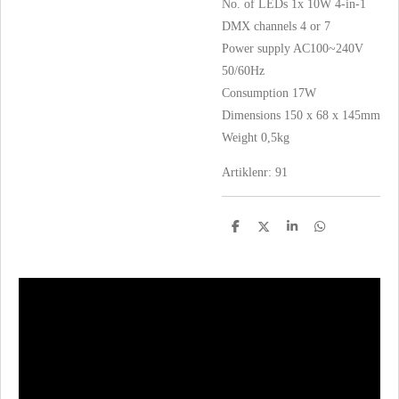
No. of LEDs 1x 10W 4-in-1
DMX channels 4 or 7
Power supply AC100~240V
50/60Hz
Consumption 17W
Dimensions 150 x 68 x 145mm
Weight 0,5kg
Artiklenr: 91
D
D
S
D
e
e
h
e
l
e
a
l
e
l
r
e
n
e
n