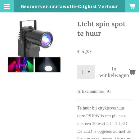
Beamerverhuurzwolle-Citykist Verhuur
Ga
direct
LIcht spin spot
naar
de
te huur
hoofdinhoud
€ 5,37
In
winkelwagen
Artikelnummer:
91
Te huur bij citykistverhuur
deze PS10W is een pin spot
met een 10 watt 4-in-1 LED.
De LED is opgebouwd met de