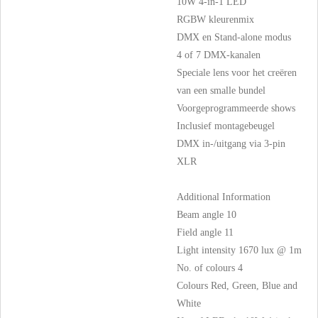
10W 4-in-1 LED
RGBW kleurenmix
DMX en Stand-alone modus
4 of 7 DMX-kanalen
Speciale lens voor het creëren
van een smalle bundel
Voorgeprogrammeerde shows
Inclusief montagebeugel
DMX in-/uitgang via 3-pin
XLR
Additional Information
Beam angle 10
Field angle 11
Light intensity 1670 lux @ 1m
No. of colours 4
Colours Red, Green, Blue and
White