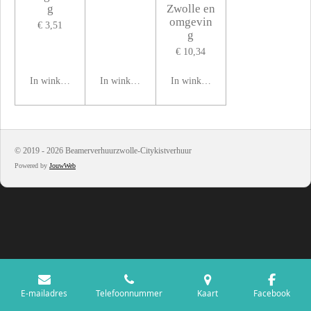
g
Zwolle en
omgevin
€ 3,51
g
€ 10,34
In winkelwagen
In winkelwagen
In winkelwagen
© 2019 - 2026 Beamerverhuurzwolle-Citykistverhuur
Powered by
JouwWeb
E-mailadres
Telefoonnummer
Kaart
Facebook