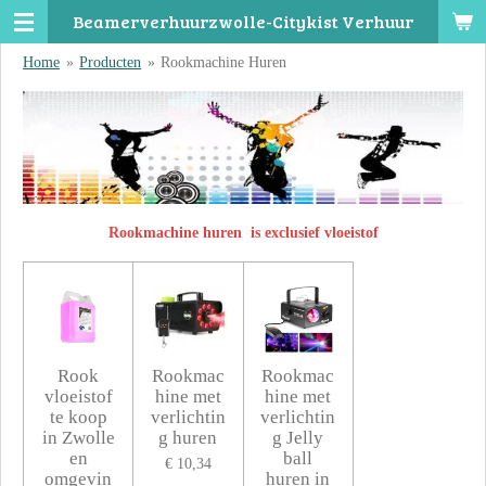
Beamerverhuurzwolle-Citykist Verhuur
Ga
direct
Home
»
Producten
»
Rookmachine Huren
naar
de
hoofdinhoud
Rookmachine huren is exclusief vloeistof
Rook
Rookmac
Rookmac
vloeistof
hine met
hine met
te koop
verlichtin
verlichtin
in Zwolle
g huren
g Jelly
en
ball
€ 10,34
omgevin
huren in