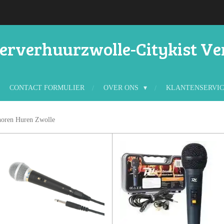
rverhuurzwolle-Citykist V
CONTACT FORMULIER
OVER ONS
KLANTENSERVI
horen Huren Zwolle