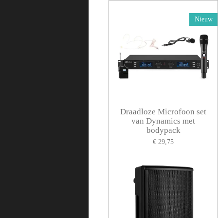
Nieuw
Draadloze Microfoon set
van Dynamics met
bodypack
€ 29,75