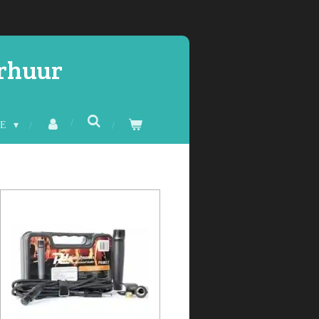
erhuur
CE