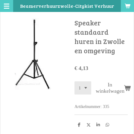
Beamerverhuurzwolle-Citykist Verhuur
Ga
direct
Speaker
naar
de
standaard
hoofdinhoud
huren in Zwolle
en omgeving
€ 4,13
In
winkelwagen
Artikelnummer:
335
D
D
S
D
e
e
h
e