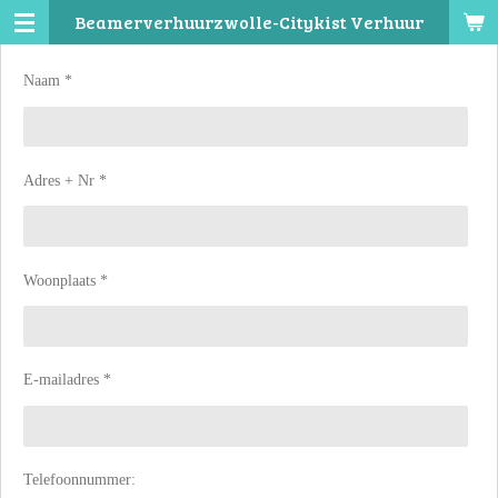
Beamerverhuurzwolle-Citykist Verhuur
Ga
direct
naar
Naam *
de
hoofdinhoud
Adres + Nr *
Woonplaats *
E-mailadres *
Telefoonnummer: