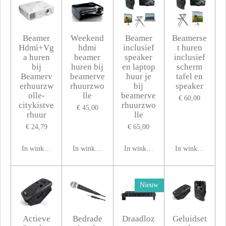
Beamer
Weekend
Beamer
Beamerse
Hdmi+Vg
hdmi
inclusief
t huren
a huren
beamer
speaker
inclusief
bij
huren bij
en laptop
scherm
Beamerv
beamerve
huur je
tafel en
erhuurzw
rhuurzwo
bij
speaker
olle-
lle
beamerve
€ 60,00
citykistve
rhuurzwo
€ 45,00
rhuur
lle
€ 24,79
€ 65,00
In winkelwagen
In winkelwagen
In winkelwagen
In winkelwagen
Nieuw
Actieve
Bedrade
Draadloz
Geluidset