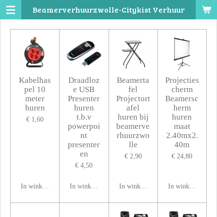
Beamerverhuurzwolle-Citykist Verhuur
Ga
direct
naar
de
hoofdinhoud
Kabelhas
Draadloz
Beamerta
Projecties
pel 10
e USB
fel
cherm
meter
Presenter
Projectort
Beamersc
huren
huren
afel
herm
t.b.v
huren bij
huren
€ 1,60
powerpoi
beamerve
maat
nt
rhuurzwo
2.40mx2.
presenter
lle
40m
en
€ 2,90
€ 24,80
€ 4,50
In winkelwagen
In winkelwagen
In winkelwagen
In winkelwagen