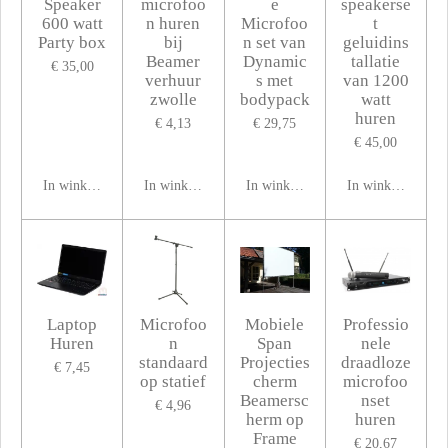
Speaker
microfoo
e
speakerse
600 watt
n huren
Microfoo
t
Party box
bij
n set van
geluidins
Beamer
Dynamic
tallatie
€ 35,00
verhuur
s met
van 1200
zwolle
bodypack
watt
huren
€ 4,13
€ 29,75
€ 45,00
In winkelwagen
In winkelwagen
In winkelwagen
In winkelwagen
Laptop
Microfoo
Mobiele
Professio
Huren
n
Span
nele
standaard
Projecties
draadloze
€ 7,45
op statief
cherm
microfoo
Beamersc
nset
€ 4,96
herm op
huren
Frame
€ 20,67