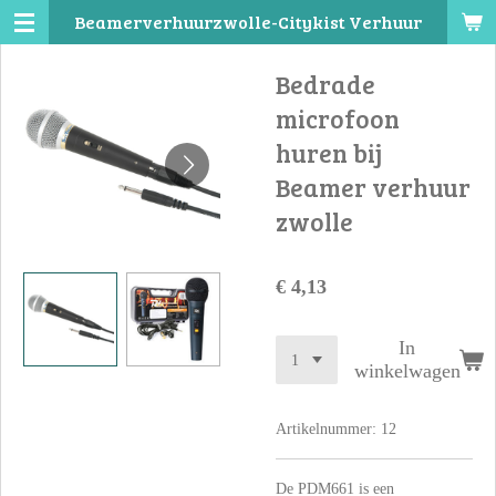
Beamerverhuurzwolle-Citykist Verhuur
Ga
direct
Bedrade
naar
de
microfoon
hoofdinhoud
huren bij
Beamer verhuur
zwolle
€ 4,13
In
winkelwagen
Artikelnummer:
12
De PDM661 is een