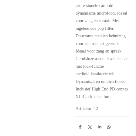
professionele cardioid
dynamische microfoon, ideaal
voor zang en spraak. Met
ingebouwde pop filter.
Duurzame metalen behuizing
voor een robuust gebruik.
Ideaal voor zang en spraak
Geruisloze aan / uit schakelaar
met lock-functie
cardioid karakteristiek
Dynamisch en unidirectioneel
Inclusief High End PD connex
XLR jack kabel 5m
Artikelnr: 12
D
D
S
D
e
e
h
e