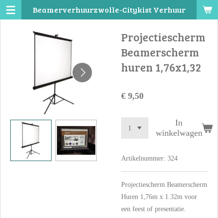
Beamerverhuurzwolle-Citykist Verhuur
Ga
direct
Projectiescherm
naar
de
Beamerscherm
hoofdinhoud
huren 1,76x1,32
€ 9,50
In
winkelwagen
Artikelnummer:
324
Projectiescherm Beamerscherm
Huren 1,76m x 1.32m voor
een feest of presentatie.