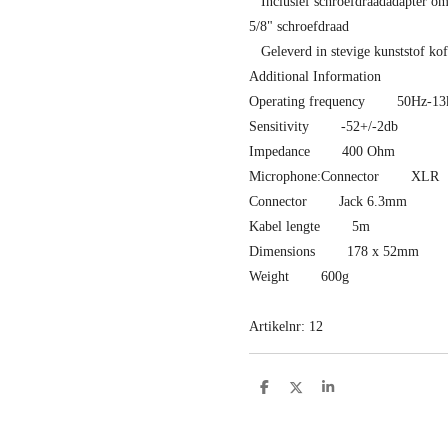
Inclusief schroefdraadadapter om 
5/8" schroefdraad
Geleverd in stevige kunststof kof
Additional Information
Operating frequency 50Hz-13
Sensitivity -52+/-2db
Impedance 400 Ohm
Microphone:Connector XLR
Connector Jack 6.3mm
Kabel lengte 5m
Dimensions 178 x 52mm
Weight 600g
Artikelnr: 12
D
D
S
e
e
h
l
e
a
e
l
r