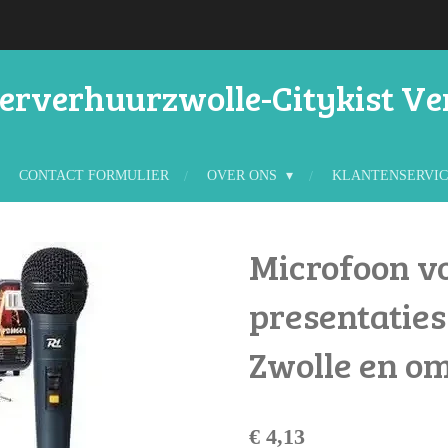
rverhuurzwolle-Citykist V
CONTACT FORMULIER
OVER ONS
KLANTENSERVI
Microfoon v
presentaties
Zwolle en o
€ 4,13