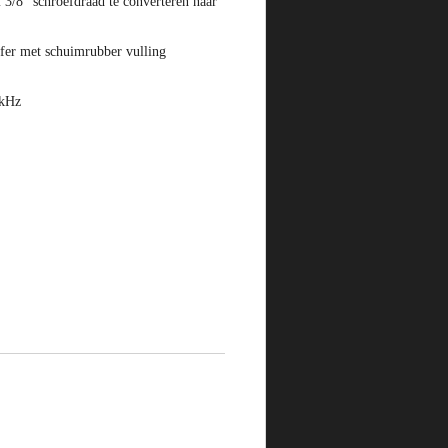
3/8" schroefdraad te converteren naar
fer met schuimrubber vulling
kHz