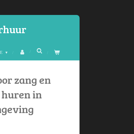
erhuur
CE
oor zang en
 huren in
mgeving