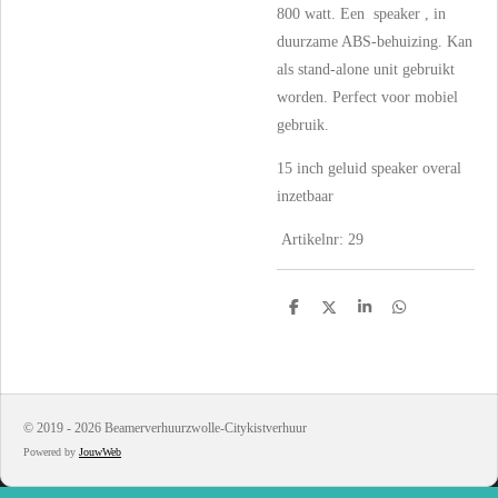
800 watt. Een speaker , in
duurzame ABS-behuizing. Kan
als stand-alone unit gebruikt
worden. Perfect voor mobiel
gebruik.
15 inch geluid speaker overal
inzetbaar
Artikelnr: 29
D
D
S
D
e
e
h
e
l
e
a
l
e
l
r
e
n
e
n
© 2019 - 2026 Beamerverhuurzwolle-Citykistverhuur
Powered by
JouwWeb