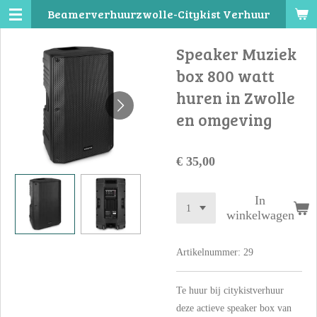
Beamerverhuurzwolle-Citykist Verhuur
Ga
direct
Speaker Muziek
naar
de
box 800 watt
hoofdinhoud
huren in Zwolle
en omgeving
€ 35,00
In
winkelwagen
Artikelnummer:
29
Te huur bij citykistverhuur
deze actieve speaker box van