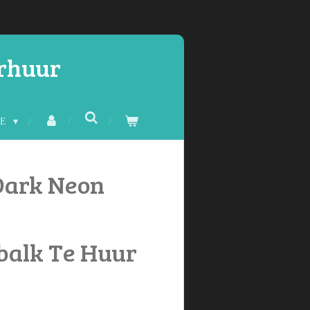
erhuur
CE
 Dark Neon
balk Te Huur