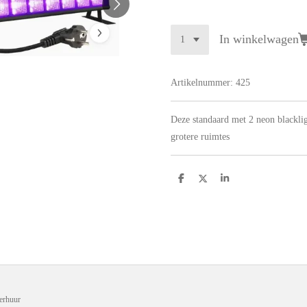
In winkelwagen
Artikelnummer:
425
Deze standaard met 2 neon blacklig
grotere ruimtes
D
D
S
e
e
h
l
e
a
e
l
r
n
e
erhuur