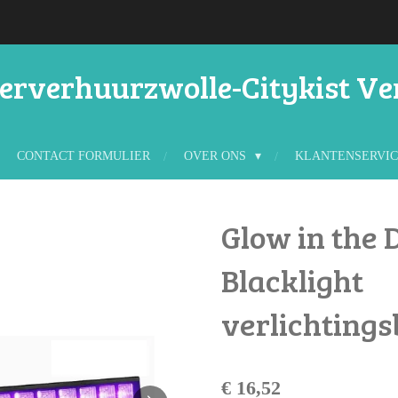
rverhuurzwolle-Citykist V
CONTACT FORMULIER
OVER ONS
KLANTENSERVI
Glow in the
Blacklight
verlichtings
€ 16,52