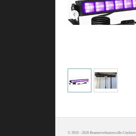
© 2019 - 2026 Beamerverhuurzwolle-Citykistv