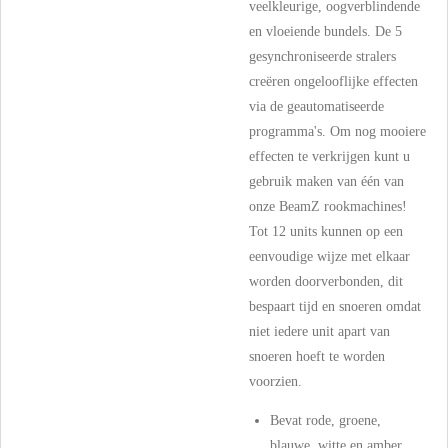
veelkleurige, oogverblindende
en vloeiende bundels. De 5
gesynchroniseerde stralers
creëren ongelooflijke effecten
via de geautomatiseerde
programma's. Om nog mooiere
effecten te verkrijgen kunt u
gebruik maken van één van
onze BeamZ rookmachines!
Tot 12 units kunnen op een
eenvoudige wijze met elkaar
worden doorverbonden, dit
bespaart tijd en snoeren omdat
niet iedere unit apart van
snoeren hoeft te worden
voorzien.
Bevat rode, groene,
blauwe, witte en amber