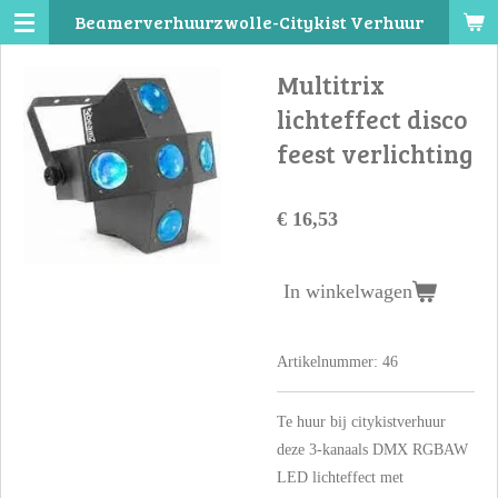
Beamerverhuurzwolle-Citykist Verhuur
Ga
direct
Multitrix
naar
de
lichteffect disco
hoofdinhoud
feest verlichting
€ 16,53
In winkelwagen
Artikelnummer:
46
Te huur bij citykistverhuur
deze 3-kanaals DMX RGBAW
LED lichteffect met