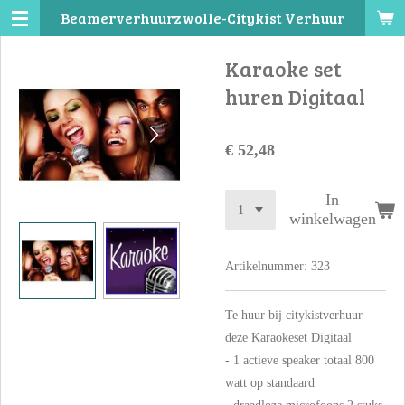
Beamerverhuurzwolle-Citykist Verhuur
Ga
direct
Karaoke set
naar
de
huren Digitaal
hoofdinhoud
€ 52,48
In
winkelwagen
Artikelnummer:
323
Te huur bij citykistverhuur
deze Karaokeset Digitaal
- 1 actieve speaker totaal 800
watt op standaard