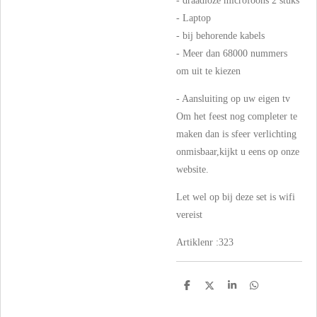
- draadloze microfoons 2 stuks
- Laptop
- bij behorende kabels
- Meer dan 68000 nummers
om uit te kiezen
- Aansluiting op uw eigen tv
Om het feest nog completer te
maken dan is sfeer verlichting
onmisbaar,kijkt u eens op onze
website.
Let wel op bij deze set is wifi
vereist
Artiklenr :323
D
D
S
D
e
e
h
e
l
e
a
l