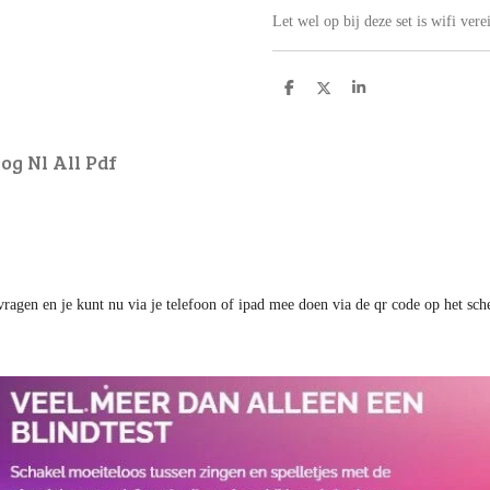
Let wel op bij deze set is wifi verei
D
D
S
e
e
h
l
e
a
e
l
r
n
e
og Nl All Pdf
ragen en je kunt nu via je telefoon of ipad mee doen via de qr code op het sc