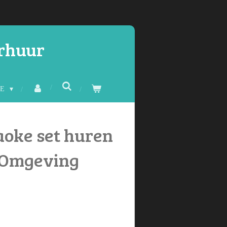
erhuur
CE
aoke set huren
n Omgeving