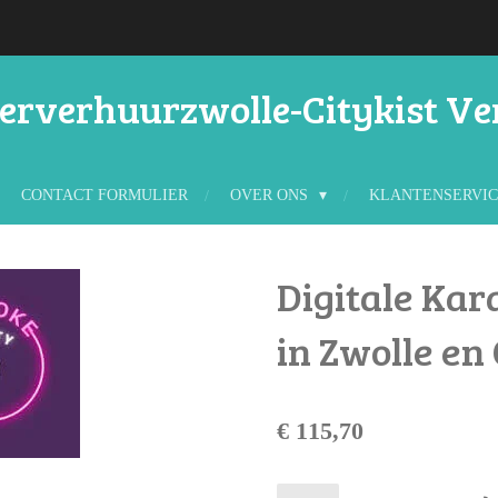
rverhuurzwolle-Citykist V
CONTACT FORMULIER
OVER ONS
KLANTENSERVI
Digitale Kar
in Zwolle e
€ 115,70