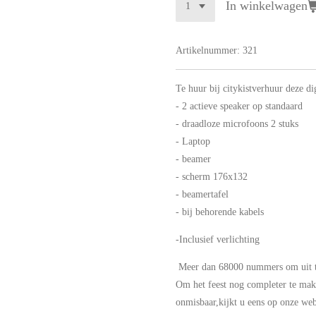
In winkelwagen
Artikelnummer:
321
Te huur bij citykistverhuur deze dig
- 2 actieve speaker op standaard
- draadloze microfoons 2 stuks
- Laptop
- beamer
- scherm 176x132
- beamertafel
- bij behorende kabels
-Inclusief verlichting
Meer dan 68000 nummers om uit t
Om het feest nog completer te make
onmisbaar,kijkt u eens op onze web