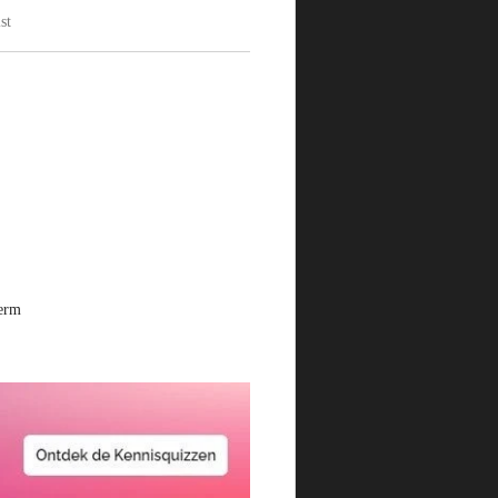
st
herm