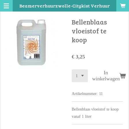
Beamerverhuurzwolle-Citykist Verhuur
Ga
direct
Bellenblaas
naar
de
vloeistof te
hoofdinhoud
koop
€ 3,25
In
winkelwagen
Artikelnummer:
11
Bellenblaas vloeistof te koop
vanaf 1 liter