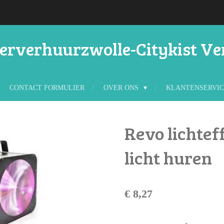
rverhuurzwolle-Citykist V
CONTACT FORMULIER
OVER ONS
KLANTENSERVI
Revo lichtef
licht huren
€ 8,27