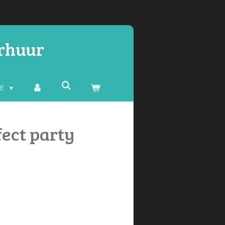
erhuur
CE
fect party