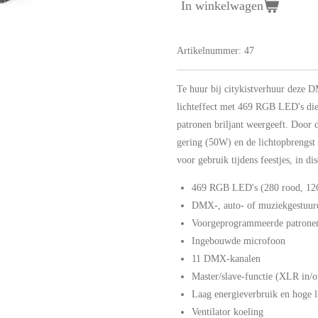
In winkelwagen
Artikelnummer:
47
Te huur bij citykistverhuur deze
lichteffect met 469 RGB LED's di
patronen briljant weergeeft. Door 
gering (50W) en de lichtopbrengst 
voor gebruik tijdens feestjes, in dis
469 RGB LED's (280 rood, 126
DMX-, auto- of muziekgestuur
Voorgeprogrammeerde patrone
Ingebouwde microfoon
11 DMX-kanalen
Master/slave-functie (XLR in/o
Laag energieverbruik en hoge l
Ventilator koeling