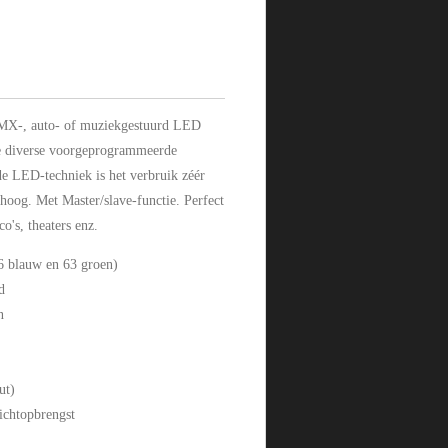
 DMX-, auto- of muziekgestuurd LED
e diverse voorgeprogrammeerde
de LED-techniek is het verbruik zéér
hoog. Met Master/slave-functie. Perfect
co's, theaters enz.
 blauw en 63 groen)
d
n
ut)
ichtopbrengst