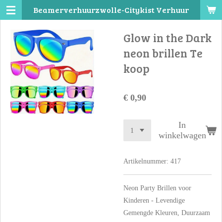
Beamerverhuurzwolle-Citykist Verhuur
Ga
direct
Glow in the Dark
naar
de
neon brillen Te
hoofdinhoud
koop
€ 0,90
In
winkelwagen
Artikelnummer:
417
Neon Party Brillen voor
Kinderen - Levendige
Gemengde Kleuren, Duurzaam