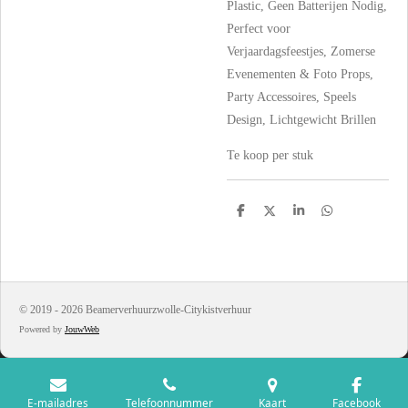
Plastic, Geen Batterijen Nodig,
Perfect voor
Verjaardagsfeestjes, Zomerse
Evenementen & Foto Props,
Party Accessoires, Speels
Design, Lichtgewicht Brillen
Te koop per stuk
D
D
S
D
e
e
h
e
l
e
a
l
e
l
r
e
n
e
n
© 2019 - 2026 Beamerverhuurzwolle-Citykistverhuur
Powered by
JouwWeb
E-mailadres
Telefoonnummer
Kaart
Facebook