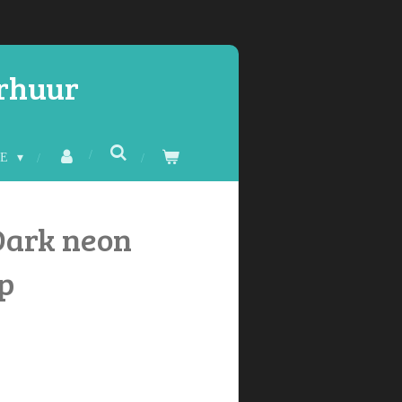
erhuur
CE
Dark neon
op