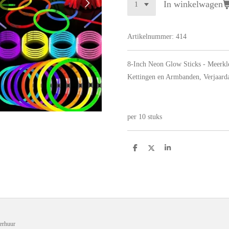
In winkelwagen
Artikelnummer:
414
8-Inch Neon Glow Sticks - Meerkle
Kettingen en Armbanden, Verjaarda
per 10 stuks
D
D
S
e
e
h
l
e
a
e
l
r
n
e
erhuur