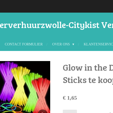
rverhuurzwolle-Citykist V
CONTACT FORMULIER
OVER ONS
KLANTENSERVI
Glow in the 
Sticks te ko
€ 1,65