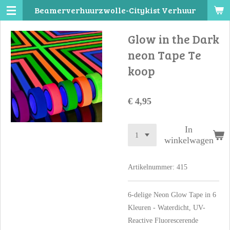
Beamerverhuurzwolle-Citykist Verhuur
Ga
direct
Glow in the Dark
naar
de
neon Tape Te
hoofdinhoud
koop
€ 4,95
In
winkelwagen
Artikelnummer:
415
6-delige Neon Glow Tape in 6
Kleuren - Waterdicht, UV-
Reactive Fluorescerende