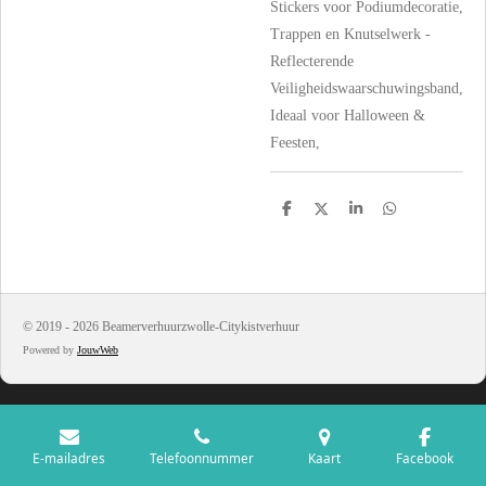
Stickers voor Podiumdecoratie,
Trappen en Knutselwerk -
Reflecterende
Veiligheidswaarschuwingsband,
Ideaal voor Halloween &
Feesten,
D
D
S
D
e
e
h
e
l
e
a
l
e
l
r
e
n
e
n
© 2019 - 2026 Beamerverhuurzwolle-Citykistverhuur
Powered by
JouwWeb
E-mailadres
Telefoonnummer
Kaart
Facebook