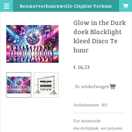
Beamerverhuurzwolle-Citykist Verhuur
Ga
direct
Glow in the Dark
naar
de
doek Blacklight
hoofdinhoud
kleed Disco Te
huur
€ 16,53
In winkelwagen
Artikelnummer:
401
Een dynamische
discolichtplank, een polyester