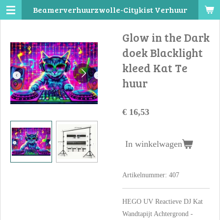
Beamerverhuurzwolle-Citykist Verhuur
Ga
direct
Glow in the Dark
naar
de
doek Blacklight
hoofdinhoud
kleed Kat Te
huur
€ 16,53
In winkelwagen
Artikelnummer:
407
HEGO UV Reactieve DJ Kat
Wandtapijt Achtergrond -