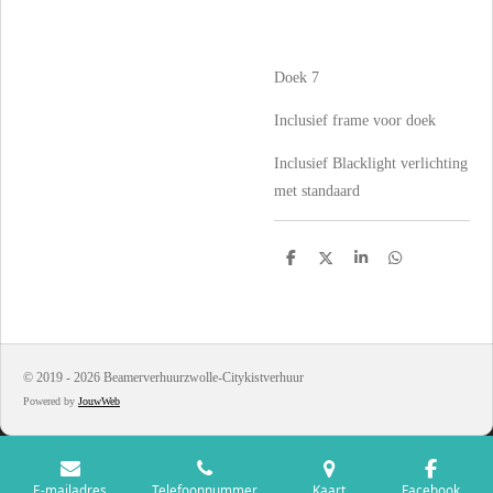
Doek 7
Inclusief frame voor doek
Inclusief Blacklight verlichting
met standaard
D
D
S
D
e
e
h
e
l
e
a
l
e
l
r
e
n
e
n
© 2019 - 2026 Beamerverhuurzwolle-Citykistverhuur
Powered by
JouwWeb
E-mailadres
Telefoonnummer
Kaart
Facebook