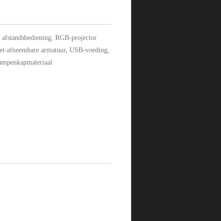
 afstandsbediening, RGB-projector
et-afneembare armatuur, USB-voeding,
lampenkapmateriaal