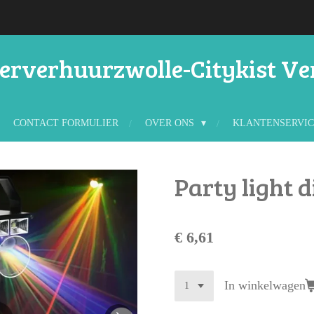
rverhuurzwolle-Citykist V
CONTACT FORMULIER
OVER ONS
KLANTENSERVI
Party light d
€ 6,61
In winkelwagen