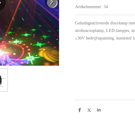
Artikelnummer:
34
Geluidsgeactiveerde discolamp met
stroboscooplamp, LED-lampjes, ni
≤36V bedrijfsspanning, kunststof 
D
D
S
e
e
h
l
e
a
e
l
r
n
e