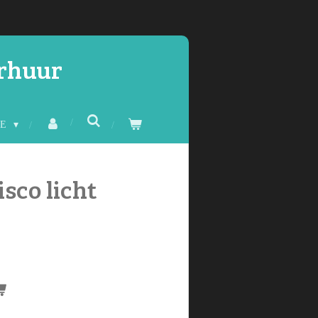
erhuur
CE
isco licht