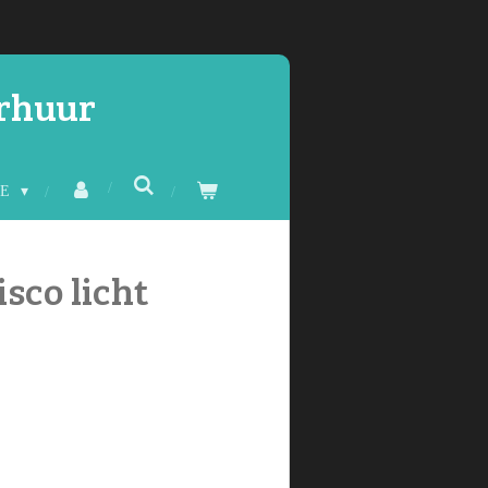
erhuur
CE
isco licht