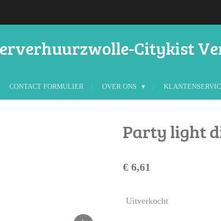
rverhuurzwolle-Citykist V
CONTACT FORMULIER
OVER ONS
KLANTENSERVI
Party light d
€ 6,61
Uitverkocht