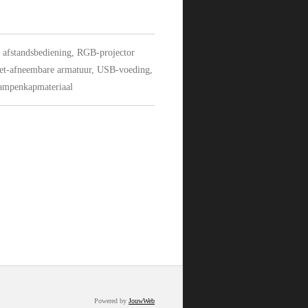
 afstandsbediening, RGB-projector
et-afneembare armatuur, USB-voeding,
lampenkapmateriaal
Powered by
JouwWeb