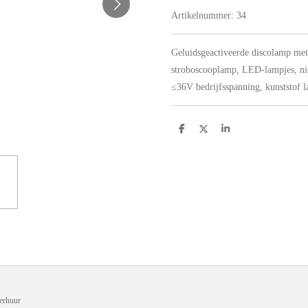
Artikelnummer:
34
Geluidsgeactiveerde discolamp met
stroboscooplamp, LED-lampjes, ni
≤36V bedrijfsspanning, kunststof 
D
D
S
e
e
h
l
e
a
e
l
r
n
e
erhuur